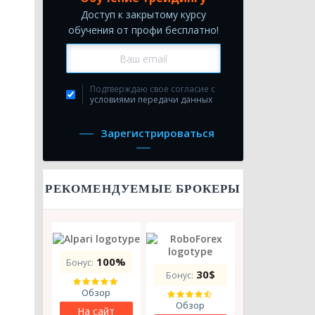
Доступ к закрытому курсу
обучения от профи бесплатно!
Подтверждаю свое согласие с
условиями передачи данных
Зарегистрироваться
РЕКОМЕНДУЕМЫЕ БРОКЕРЫ
100%
Бонус:
30$
Бонус:

Обзор

Обзор
На сайт