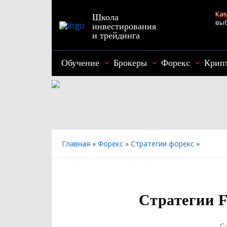
Как
Акт
Школа
выб
инвестирования
Наш
и трейдинга
под
Обучение
Брокеры
Форекс
Крип
Главная
»
Форекс
»
Стратегии форекс
»
Стратегии F
С