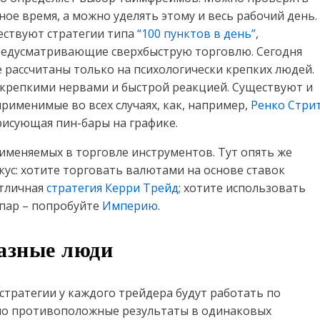
ное время, а можно уделять этому и весь рабочий день.
ществуют стратегии типа
“100 пунктов в день”
,
предусматривающие сверхбыструю торговлю. Сегодня
 рассчитаны только на психологически крепких людей.
 крепкими нервами и быстрой реакцией. Существуют и
рименимые во всех случаях, как, например,
Ренко Стри
 рисующая пин-бары на графике.
рименяемых в торговле инструментов. Тут опять же
ус: хотите торговать валютами на основе ставок
отличная
стратегия Керри Трейд
; хотите использовать
пар – попробуйте
Империю
.
разные люди
 стратегии у каждого трейдера будут работать по
тно противоположные результаты в одинаковых