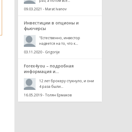
раз, а потом все...
09.03.2021
-
Marat Ivanov
Инвестиции в опционы и
фьючерсы
"Естественно, инвестор
надеется на то, что к...
03.11.2020
-
Grigorije
Forex4you – подробная
информация и...
12 лет брокеру стукнуло, и они
4 раза были...
16.05.2019
-
Толян Ермаков