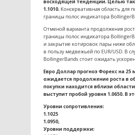
восходящей тенденции. Целью так
1.1010.
Консервативная область для п
границы полос индикатора BollingerBa
Отменой варианта продолжения рост
границы полос индикатора BollingerB
и закрытие котировок пары ниже обла
в пользу медвежьей по EUR/USD. В с
BollingerBands стоит ожидать ускорен
Евро Доллар прогноз Форекс на 25 м
ожидается продолжение роста в об
покупки находится вблизи области 
выступит пробой уровня 1.0650. В 
Уровни сопротивления:
1.1025
1.0950,
Уровни поддержки: