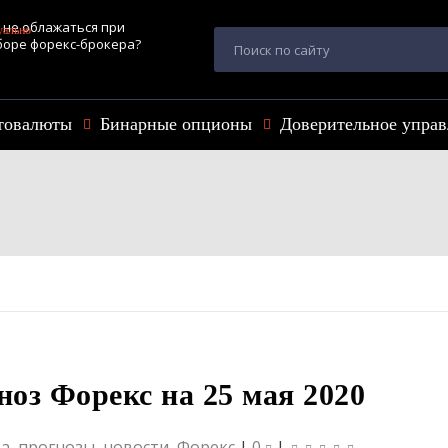
 не облажаться при
уально
оре форекс-брокера?
и советы и сервис
бора брокера.
товалюты
Бинарные опционы
Доверительное управ
оз Форекс на 25 мая 2020
а, прогнозы, новости
,
Форекс
|
0
|