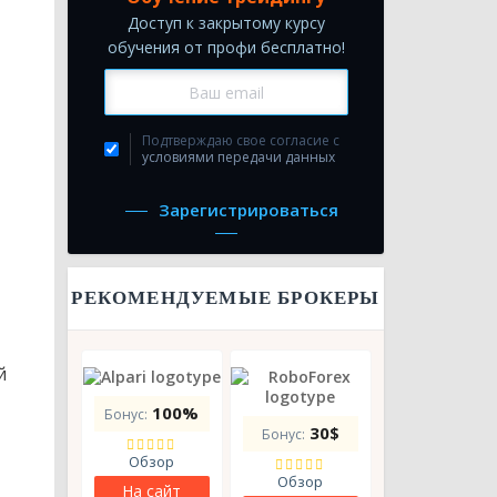
Доступ к закрытому курсу
обучения от профи бесплатно!
Подтверждаю свое согласие с
условиями передачи данных
Зарегистрироваться
РЕКОМЕНДУЕМЫЕ БРОКЕРЫ
й
100%
Бонус:
30$
Бонус:

Обзор

Обзор
На сайт