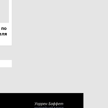
 по
еля
Уоррен Баффет
крупнейший в мире