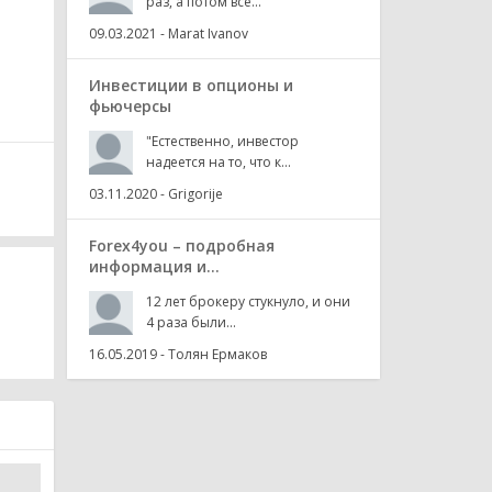
раз, а потом все...
09.03.2021
-
Marat Ivanov
Инвестиции в опционы и
фьючерсы
"Естественно, инвестор
надеется на то, что к...
03.11.2020
-
Grigorije
Forex4you – подробная
информация и...
12 лет брокеру стукнуло, и они
4 раза были...
16.05.2019
-
Толян Ермаков