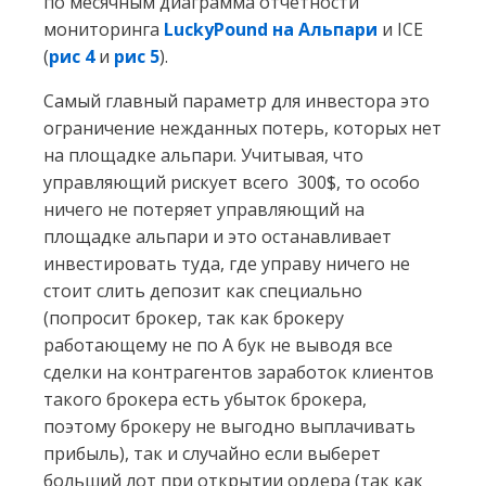
по месячным диаграмма отчетности
мониторинга
LuckyPound на Альпари
и ICE
(
рис 4
и
рис 5
).
Самый главный параметр для инвестора это
ограничение нежданных потерь, которых нет
на площадке альпари. Учитывая, что
управляющий рискует всего 300$, то особо
ничего не потеряет управляющий на
площадке альпари и это останавливает
инвестировать туда, где управу ничего не
стоит слить депозит как специально
(попросит брокер, так как брокеру
работающему не по А бук не выводя все
сделки на контрагентов заработок клиентов
такого брокера есть убыток брокера,
поэтому брокеру не выгодно выплачивать
прибыль), так и случайно если выберет
больший лот при открытии ордера (так как