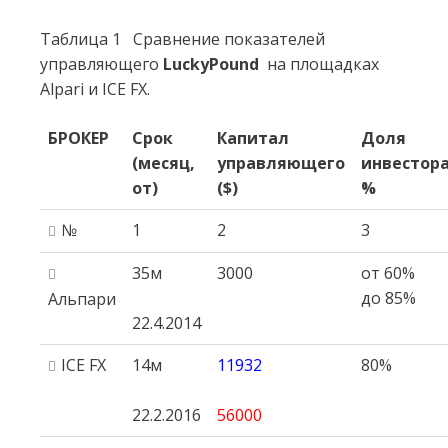
Таблица 1 Сравнение показателей
управляющего
LuckyPound
на площадках
Alpari и ICE FX.
БРОКЕР
Срок
Капитал
Доля
(месяц,
управляющего
инвестор
от)
($)
%
№
1
2
3
35м
3000
от 60%
до 85%
Альпари
22.4.2014
ICE FX
14м
11932
80%
22.2.2016
56000