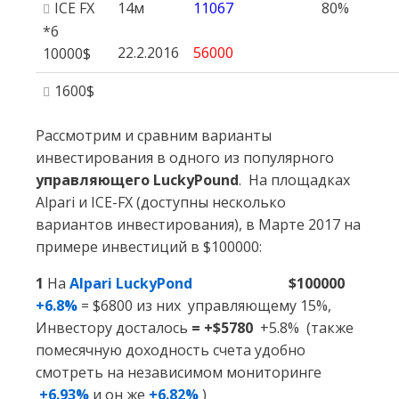
ICE FX
14м
11067
80%
*6
22.2.2016
56000
10000$
1600$
Рассмотрим и сравним варианты
инвестирования в одного из популярного
управляющего LuckyPound
. На площадках
Alpari и ICE-FX (доступны несколько
вариантов инвестирования), в Марте 2017 на
примере инвестиций в $100000:
1
На
Alpari LuckyPond
$100000
+6.8%
= $6800 из них управляющему 15%,
Инвестору досталось
= +$5780
+5.8% (также
помесячную доходность счета удобно
смотреть на независимом мониторинге
+6.93%
и он же
+6.82%
)