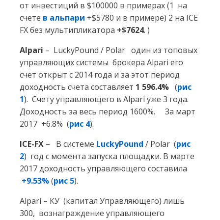
от инвестиций в $100000 в примерах (1 на
счете
в альпари
+$5780 и в примере) 2 на ICE
FX без мультипликатора
+$7624
. )
Alpari
– LuckyPound / Polar один из топовых
управляющих системы брокера Alpari его
счет открыт с 2014 года и за этот период
доходность счета составляет
1 596.4%
(
рис
1
). Счету управляющего в Alpari уже 3 года.
Доходность за весь период 1600%. За март
2017 +6.8% (
рис 4
).
ICE-FX
– В системе
LuckyPound
/ Polar (
рис
2
) год с момента запуска площадки. В марте
2017 доходность управляющего составила
+9.53%
(
рис 5
).
Alpari – КУ (капитал Управляющего) лишь
300, вознаграждение управляющего