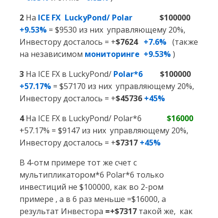
2
На
ICE FX LuckyPond/ Polar
$100000
+9.53%
= $9530 из них управляющему 20%,
Инвестору досталось = +
$7624
+7.6%
(также
на независимом
мониторинге
+9.53%
)
3
На ICE FX в LuckyPond/
Polar*6
$100000
+57.17%
= $57170 из них управляющему 20%,
Инвестору досталось = +
$45736
+45%
4
На ICE FX в LuckyPond/ Polar*6
$16000
+57.17% = $9147 из них управляющему 20%,
Инвестору досталось = +
$7317
+45%
В 4-отм примере тот же счет с
мультипликатором*6 Polar*6 только
инвестиций не $100000, как во 2-ром
примере , а в 6 раз меньше =$16000, а
результат Инвестора
=+$7317
такой же, как